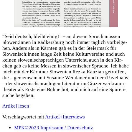
“Seid deutsch, bleibt einig!” – an die­sem Spruch müs­sen
Slowen:innen in Rad­kers­burg noch immer täg­lich vor­bei­ge­
hen. Anders als in Kärn­ten gab es in der Stei­er­mark für
Slowenisch:innen lan­ge Zeit kei­ne Kul­tur­ver­ei­ne und auch
kei­nen slo­we­nisch­spra­chi­gen Unter­richt, auch in den Kir­
chen gab es kei­ne Mes­sen in slo­we­ni­scher Spra­che. Ich habe
mich mit der Kärnt­ner Slo­we­ni­en Rez­ka Kan­zi­an getrof­fen,
die – gemein­sam mit Susan­ne Wein­la­ner und dem Pavel­haus
– der slo­we­nisch­spra­chi­gen Lite­ra­tur im Gra­zer werk­raum­
thea­ter als Ers­te eine Büh­ne bot, und mich auf eine Spu­ren­
su­che bege­ben.
Arti­kel lesen
Veröffentlicht
Kategorisiert
Verschlagwortet mit
Artikel+Interviews
am
als
MPK©2023 Impres­sum / Daten­schutz
30.
Artikel+Kolumnen