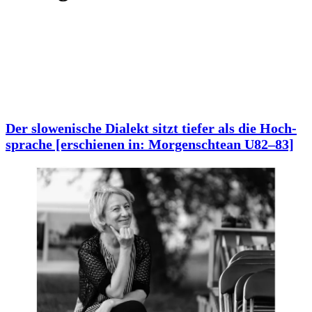
Der slo­we­ni­sche Dia­lekt sitzt tie­fer als die Hoch­
spra­che [erschie­nen in: Mor­gen­schte­an U82–83]