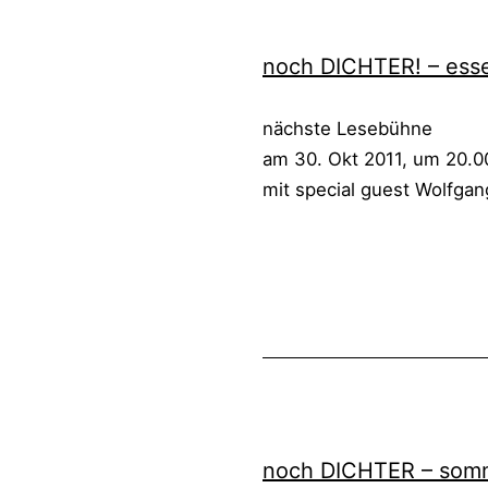
Dichter
,
🗃️
noch DICH­TER! – esse
nächs­te Lese­büh­ne
am 30. Okt 2011, um 20.0
mit spe­cial guest Wolf­ga
Veröffentlicht
Kategorisiert
am
als
24.
Lesungen
Oktober
bisher
,
2011
Noch
Dichter
,
🗃️
noch DICH­TER – som­