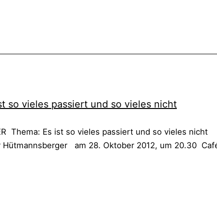
 so vie­les pas­siert und so vie­les nicht
The­ma: Es ist so vie­les pas­siert und so vie­les nicht
her Hüt­manns­ber­ger am 28. Okto­ber 2012, um 20.30 Café 