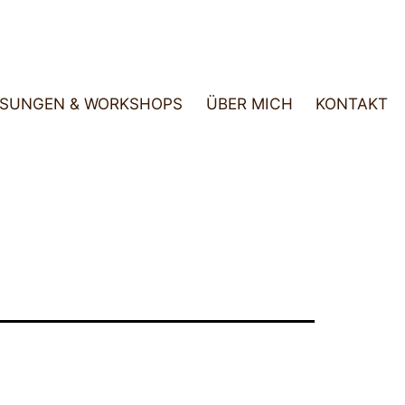
SUN­GEN & WORK­SHOPS
ÜBER MICH
KON­TAKT