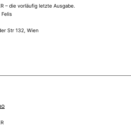
 die vor­läu­fig letz­te Aus­ga­be.
 Felis
­der Str 132, Wien
no
TER