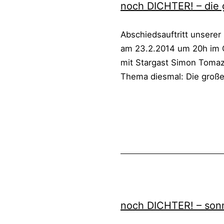
noch DICH­TER! – die gr
Abschieds­auf­tritt unse­rer
am 23.2.2014 um 20h im 
mit Star­gast Simon Toma
The­ma dies­mal: Die gro­ße 
Veröffentlicht
Kategorisiert
am
als
17.
Lesungen
Februar
bisher
,
2014
Noch
Dichter
,
🗃️
noch DICH­TER! – son­ne