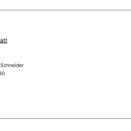
att
 Schnei­der
30