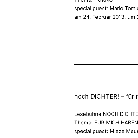
spe­cial guest: Mario To
am 24. Febru­ar 2013, um 
Veröffentlicht
Kategorisiert
am
als
18.
Lesungen
Februar
bisher
,
2013
Noch
Dichter
,
🗃️
noch DICH­TER! – für 
Lese­büh­ne NOCH DICH­
The­ma: FÜR MICH HABEN
spe­cial guest: Mie­ze Meu­