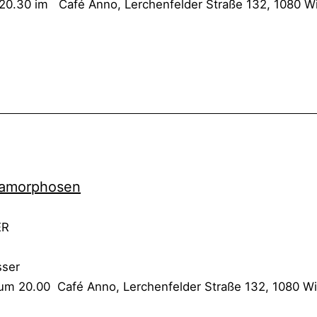
0.30 im Café Anno, Ler­chen­fel­der Stra­ße 132, 1080 W
­mor­pho­sen
TER
­ser
 20.00 Café Anno, Ler­chen­fel­der Stra­ße 132, 1080 W