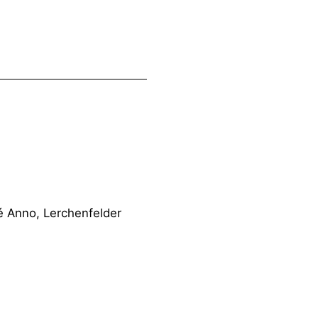
Anno, Ler­chen­fel­der