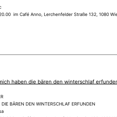
mic
20.00 im Café Anno, Ler­chen­fel­der Stra­ße 132, 1080 Wi
mich haben die bären den win­ter­schlaf erfun­de
TER
 DIE BÄREN DEN WIN­TER­SCHLAF ERFUN­DEN
sa