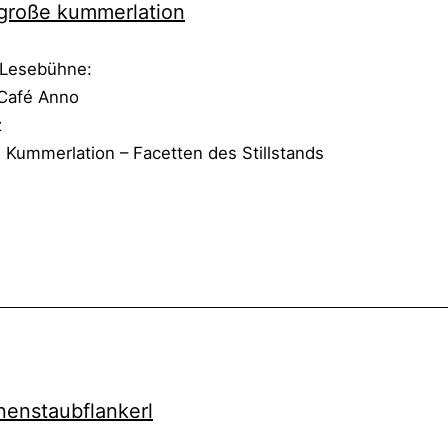
o­ße kum­mer­la­ti­on
 Lese­büh­ne:
Café Anno
z
Kum­mer­la­ti­on – Facet­ten des Still­stands
n­staub­flan­kerl