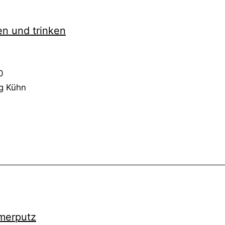
n und trin­ken
0
ng Kühn
mer­putz