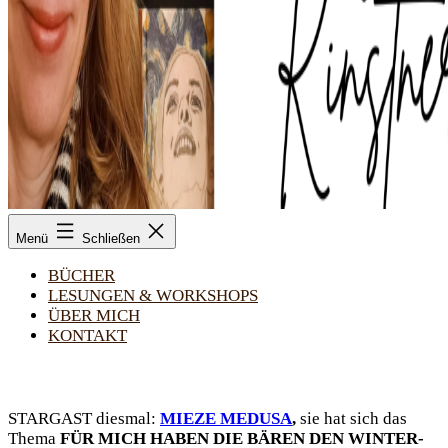
Margarita
Menü
Schließen
Kinstner
BÜCHER
LESUN­GEN & WORK­SHOPS
ÜBER MICH
KON­TAKT
STAR­GAST dies­mal:
MIE­ZE MEDU­SA
,
sie hat sich das
The­ma
FÜR MICH HABEN DIE BÄREN DEN WIN­TER­