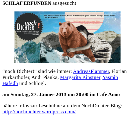
SCHLAF ERFUN­DEN
aus­ge­sucht
“noch Dich­ter!” sind wie immer:
Andre­as­Plam­mer
, Flo­ri­an
Pur­kar­tho­fer, Andi Pian­ka,
Mar­ga­ri­ta Kinst­ner
,
Yas­min
Hafedh
und Schlögl.
am Sonn­tag, 27. Jän­ner 2013 um 20:00 im Café Anno
nähe­re Infos zur Lese­büh­ne auf dem Noch­Dich­ter-Blog:
http://nochdichter.wordpress.com/