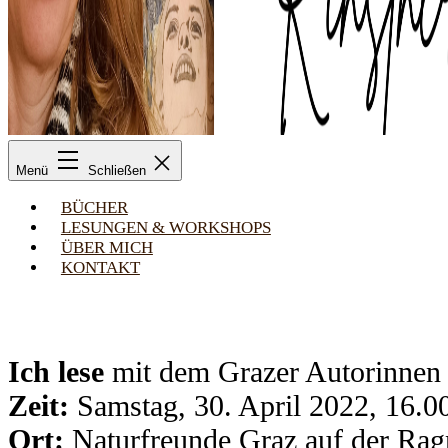
Margarita
Kinstner
Menü
Schließen
BÜCHER
LESUN­GEN & WORK­SHOPS
ÜBER MICH
KON­TAKT
Ich lese
mit dem Gra­zer Autorin­nen 
Zeit:
Sams­tag, 30. April 2022, 16.0
Ort:
Natur­freun­de Graz auf der Rag­n