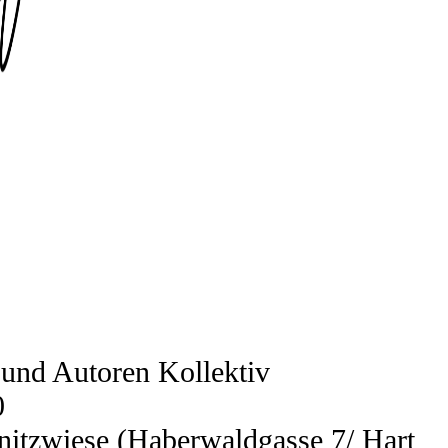
und Autoren Kol­lek­tiv
0
it­z­wie­se (Haber­wald­gas­se 7/ Hart