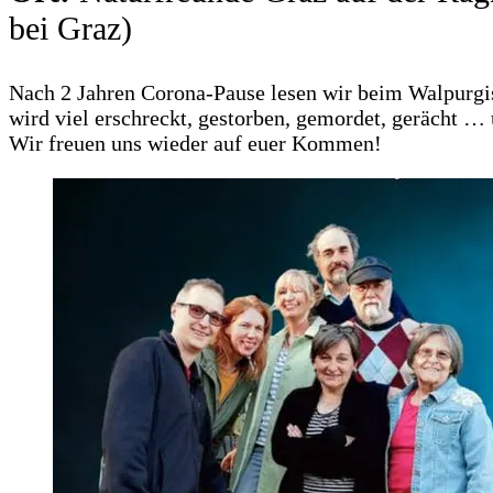
bei Graz)
Nach 2 Jah­ren Coro­na-Pau­se lesen wir beim Wal­pur­gis
wird viel erschreckt, gestor­ben, gemor­det, gerächt … un
Wir freu­en uns wie­der auf euer Kom­men!