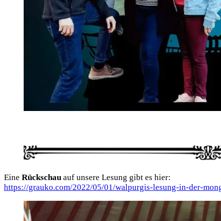
Eine
Rück­schau
auf unse­re Lesung gibt es hier:
https://grauko.com/2022/05/01/walpurgis-lesung-in-der-mong