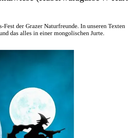
-Fest der Gra­zer Natur­freun­de. In unse­ren Tex­ten
d das alles in einer mon­go­li­schen Jur­te.