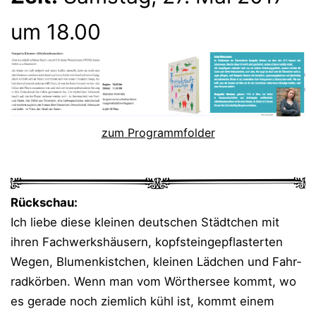
um 18.00
zum Pro­gramm­fol­der
Rück­schau:
Ich lie­be die­se klei­nen deut­schen Städt­chen mit
ihren Fach­werks­häu­sern, kopf­stein­ge­pflas­ter­ten
Wegen, Blu­men­kist­chen, klei­nen Läd­chen und Fahr­
rad­kör­ben. Wenn man vom Wör­ther­see kommt, wo
es gera­de noch ziem­lich kühl ist, kommt einem