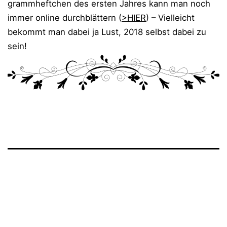
gramm­heft­chen des ers­ten Jah­res kann man noch
immer online durch­blät­tern (
>HIER
) – Viel­leicht
bekommt man dabei ja Lust, 2018 selbst dabei zu
sein!
Veröffentlicht
Kategorisiert
am
als
15.
Lesungen
Mai
bisher
,
2017
🗃️