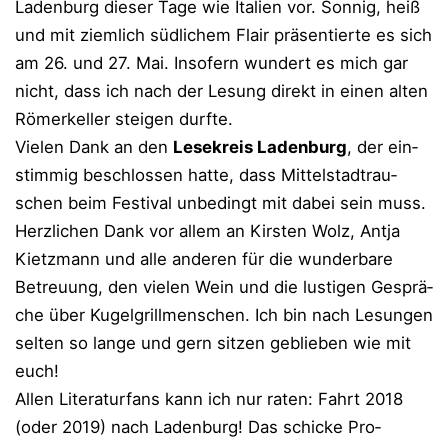
Laden­burg die­ser Tage wie Ita­li­en vor. Son­nig, heiß
und mit ziem­lich süd­li­chem Flair prä­sen­tier­te es sich
am 26. und 27. Mai. Inso­fern wun­dert es mich gar
nicht, dass ich nach der Lesung direkt in einen alten
Römer­kel­ler stei­gen durf­te.
Vie­len Dank an den
Lese­kreis Laden­burg
, der ein­
stim­mig beschlos­sen hat­te, dass Mit­tel­stadt­rau­
schen beim Fes­ti­val unbe­dingt mit dabei sein muss.
Herz­li­chen Dank vor allem an Kirs­ten Wolz, Ant­ja
Kietz­mann und alle ande­ren für die wun­der­ba­re
Betreu­ung, den vie­len Wein und die lus­ti­gen Gesprä­
che über Kugel­grill­men­schen. Ich bin nach Lesun­gen
sel­ten so lan­ge und gern sit­zen geblie­ben wie mit
euch!
Allen Lite­ra­tur­fans kann ich nur raten: Fahrt 2018
(oder 2019) nach Laden­burg! Das schi­cke Pro­