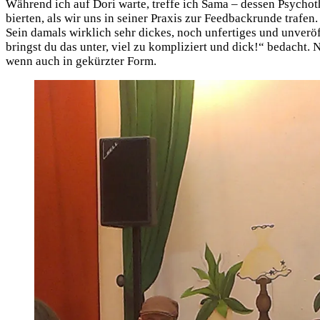
Wäh­rend ich auf Dori war­te, tref­fe ich Sama – des­sen Psy­cho­t
bier­ten, als wir uns in sei­ner Pra­xis zur Feed­back­run­de tra­f
Sein damals wirk­lich sehr dickes, noch unfer­ti­ges und unver­öf
bringst du das unter, viel zu kom­pli­ziert und dick!“ bedacht
wenn auch in gekürz­ter Form.