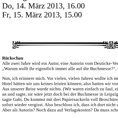
Do, 14. März 2013, 16.00
Fr, 15. März 2013, 15.00
Rück­schau
Alle zwei Jah­re wird ein Autor, eine Autorin vom Deu­ti­cke-Ver­
„War­um wollt ihr eigent­lich immer alle auf die Buch­mes­se?“, fr
Nun, ich erin­ne­re mich. Vor vie­len, vie­len Jah­ren woll­te ich
Hotel hät­ten wir uns kei­nes leis­ten kön­nen, also hat­ten wir vor,
Aus unse­rer Rei­se wur­de nichts. (Wir waren ein­fach zu faul, 
an und sag­te, sie wäre jetzt doch bei der Buch­mes­se in Leip­zig 
sag­te Gabi. Du kommst mit drei Papier­sa­ckerln voll Bro­schü­r
sofort wie­der ver­gisst. Also beschloss ich, dass ich dort nicht 
Aber als Autorin? Noch dazu auf Ver­lags­kos­ten? Da muss scho