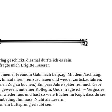
lag geschickt, dies­mal durf­te ich es sein.
ag­te mich Bri­git­te Kase­rer.
 mit mei­ner Freun­din Gabi nach Leip­zig. Mit dem Nacht­zug.
 hin­zu­fah­ren, rein­zu­schau­en und wie­der zurück­zu­fah­ren.
einen Zug zu buchen.) Ein paar Jah­re spä­ter rief mich Gabi
gewe­sen, mit einer Kol­le­gin. Und?, frag­te ich. – Ver­giss es,
en wie­der raus und hast so vie­le Bücher im Kopf, dass du sie
unbe­dingt hin­muss. Nicht als Lese­rin.
n ein Luft­sprung erlaubt sein.