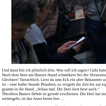
Und dann bin ich plötz­lich drin. Was soll ich sagen? Gabi hat­te
Nach dem Start am Han­ser-Stand schmö­ke­re bei der Slo­we­ni­sc
Glech­ner! Tat­säch­lich. Liest da ums Eck ein alter Bekann­ter 
ist – eine hal­be Stun­de Plau­dern, so ver­geht die Zeit bis zur 
gramm in die Hand. „Schau mal. Die Dori liest heut auch.“
Theodo­ra Bau­ers Debüt ist gera­de erschie­nen. Die Dori hat i
wei­ter­geht, ist das Anno heu­te leer …