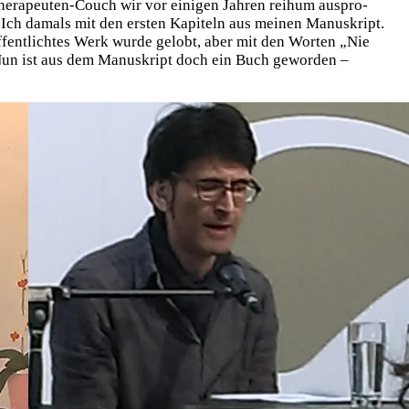
he­ra­peu­ten-Couch wir vor eini­gen Jah­ren reih­um aus­pro­
en. Ich damals mit den ers­ten Kapi­teln aus mei­nen Manu­skript.
­fent­lich­tes Werk wur­de gelobt, aber mit den Wor­ten „Nie
. Nun ist aus dem Manu­skript doch ein Buch gewor­den –