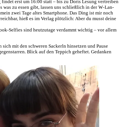
in­det erst um 16:00 statt – bis zu Doris Lesung ver­trei­ben
s was zu essen gibt, las­sen uns schließ­lich in der W‑Lan-
ir mein zwei Tage altes Smart­phone. Das Ding ist mir noch
reich­bar, hieß es im Ver­lag plötz­lich: Aber du musst dei­ne
ok-Selfies sind heut­zu­ta­ge ver­dammt wich­tig – vor allem
sich mit den schwe­ren Sackerln hin­set­zen und Pau­se
e­gen­star­ren. Blick auf den Tep­pich gehef­tet. Gedan­ken