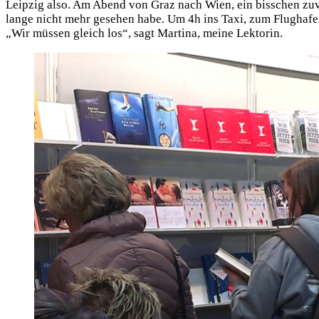
​​Leip­zig also. Am Abend von Graz nach Wien, ein biss­chen zuvie
lan­ge nicht mehr gese­hen habe. Um 4h ins Taxi, zum Flug­ha­fe
„Wir müs­sen gleich los“, sagt Mar­ti­na, mei­ne Lek­to­rin.