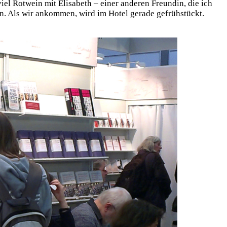
l Rot­wein mit Eli­sa­beth – einer ande­ren Freun­din, die ich
n. Als wir ankom­men, wird im Hotel gera­de gefrüh­stückt.