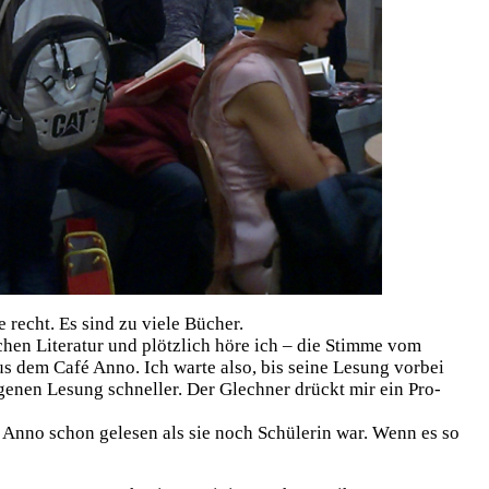
 recht. Es sind zu vie­le Bücher.
hen Lite­ra­tur und plötz­lich höre ich – die Stim­me vom
aus dem Café Anno. Ich war­te also, bis sei­ne Lesung vor­bei
eige­nen Lesung schnel­ler. Der Glech­ner drückt mir ein Pro­
m Anno schon gele­sen als sie noch Schü­le­rin war. Wenn es so