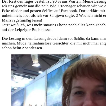
Der Rest des Tages besteht zu 90 % aus War­ten. Mei­ne Lesung f
wir uns gemein­sam die Zeit. Wie 2 Teen­ager schau­en wir, wo e
Ecke nie­der und pos­ten Sel­fies auf Face­book. Dori erklärt m
unheim­lich, aber als ich vor Sara­je­vo sag­te: 2 Wochen nicht er
Mails regel­mä­ßig lesen!
Jetzt weiß ich, was mein smar­tes Pho­ne noch alles kann.Facebo
auf der Leip­zi­ger Buch­mes­se.
Die Lesung in dem Lesungs­ko­bel dann so: Schön, da kann man 
machen. Müde, teil­nahms­lo­se Gesich­ter, die mir nicht mal ent­g
schon beim Abend­essen.