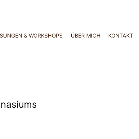
SUN­GEN & WORK­SHOPS
ÜBER MICH
KON­TAKT
na­si­ums