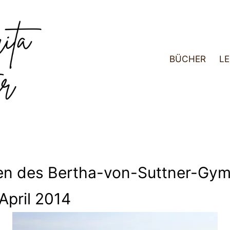
BÜCHER
LE
­nen des Ber­tha-von-Sutt­ner-Gym­
April 2014