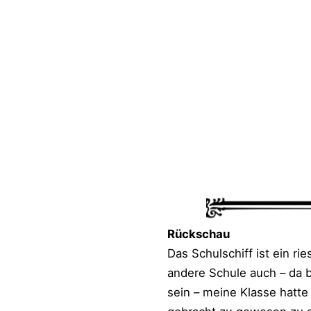
Rück­schau
Das Schul­schiff ist ein rie
ande­re Schu­le auch – da b
sein – mei­ne Klas­se hat­t