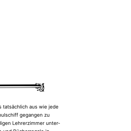
s tat­säch­lich aus wie jede
hul­schiff gegan­gen zu
i­gen Leh­rer­zim­mer unter­