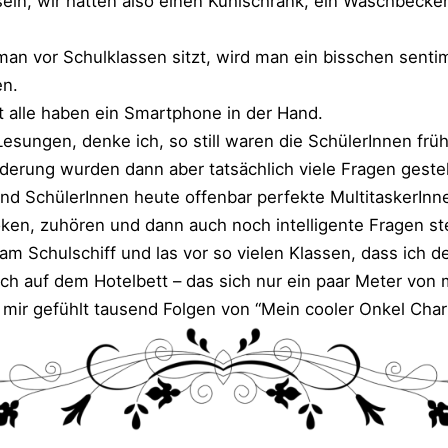
in, wir hat­ten also einen Kühl­schrank, ein Wasch­be­cken
n vor Schul­klas­sen sitzt, wird man ein biss­chen sen­ti­
en.
t alle haben ein Smart­phone in der Hand.
sun­gen, den­ke ich, so still waren die Schü­le­rIn­nen frü­h
de­rung wur­den dann aber tat­säch­lich vie­le Fra­gen geste
nd Schü­le­rIn­nen heu­te offen­bar per­fek­te Mul­ti­tas­ke­rIn
oo­ken, zuhö­ren und dann auch noch intel­li­gen­te Fra­gen ste
h am Schul­schiff und las vor so vie­len Klas­sen, dass ich 
ich auf dem Hotel­bett – das sich nur ein paar Meter von me
mir gefühlt tau­send Fol­gen von “Mein coo­ler Onkel Char­l