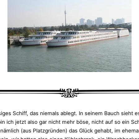
­si­ges Schiff, das nie­mals ablegt. In sei­nem Bauch sieht e
in ich jetzt also gar nicht mehr böse, nicht auf so ein Sc
e näm­lich (aus Platz­grün­den) das Glück gehabt, im ehe­ma­l