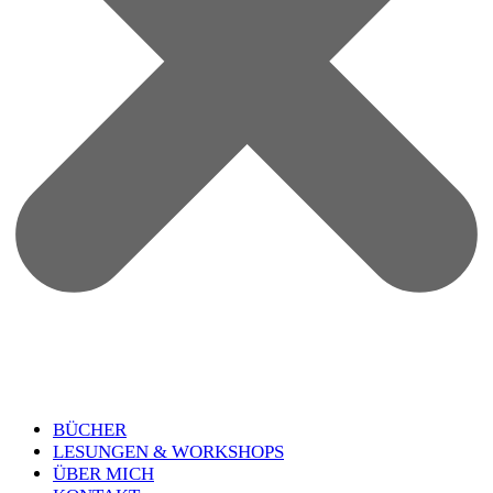
BÜCHER
LESUN­GEN & WORK­SHOPS
ÜBER MICH