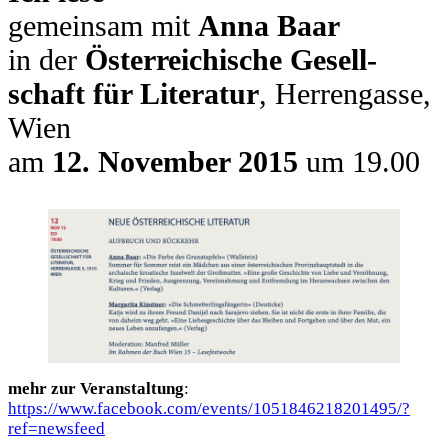
gemein­sam mit
Anna Baar
in der
Öster­rei­chi­sche Gesell­
schaft für Lite­ra­tur
, Her­ren­gas­se,
Wien
am
12. Novem­ber 2015
um 19.00
mehr zur Ver­an­stal­tung
:
https://www.facebook.com/events/1051846218201495/?
ref=newsfeed