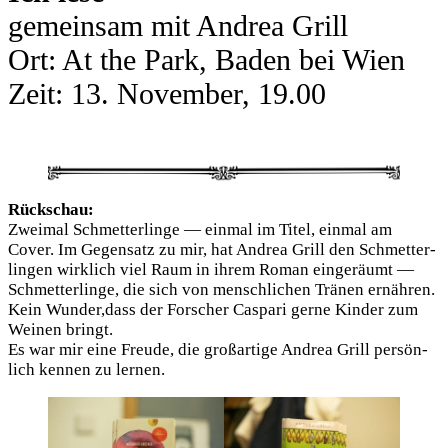
gemein­sam mit Andrea Grill
Ort: At the Park, Baden bei Wien
Zeit: 13. Novem­ber, 19.00
Rück­schau:
Zwei­mal Schmet­ter­lin­ge — ein­mal im Titel, ein­mal am
Cover. Im Gegen­satz zu mir, hat Andrea Grill den Schmet­ter­
lin­gen wirk­lich viel Raum in ihrem Roman ein­ge­räumt —
Schmet­ter­lin­ge, die sich von mensch­li­chen Trä­nen ernäh­ren.
Kein Wunder,dass der For­scher Cas­pa­ri ger­ne Kin­der zum
Wei­nen bringt.
Es war mir eine Freu­de, die groß­ar­ti­ge Andrea Grill per­sön­
lich ken­nen zu ler­nen.