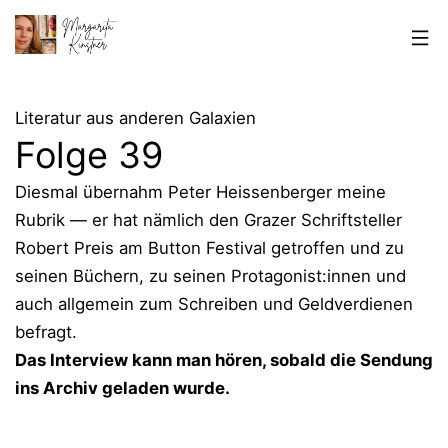
Zum
Inhalt
springen
Margarita
Kinstner
Lite­ra­tur aus ande­ren Gala­xien
Fol­ge 39
Dies­mal über­nahm Peter Heis­sen­ber­ger mei­ne
Rubrik — er hat näm­lich den Gra­zer Schrift­stel­ler
Robert Preis am But­ton Fes­ti­val getrof­fen und zu
sei­nen Büchern, zu sei­nen Protagonist:innen und
auch all­ge­mein zum Schrei­ben und Geld­ver­die­nen
befragt.
Das Inter­view kann man hören, sobald die Sen­dung
ins Archiv gela­den wur­de.