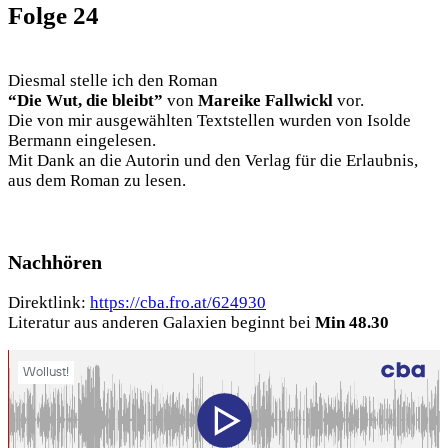
Fol­ge 24
Dies­mal stel­le ich den Roman
“Die Wut, die bleibt”
von
Marei­ke Fall­wickl
vor.
Die von mir aus­ge­wähl­ten Text­stel­len wur­den von Isol­de
Ber­mann ein­ge­le­sen.
Mit Dank an die Autorin und den Ver­lag für die Erlaub­nis,
aus dem Roman zu lesen.
Nach­hö­ren
Direkt­link:
https://cba.fro.at/624930
Lite­ra­tur aus ande­ren Gala­xien beginnt bei
Min 48.30