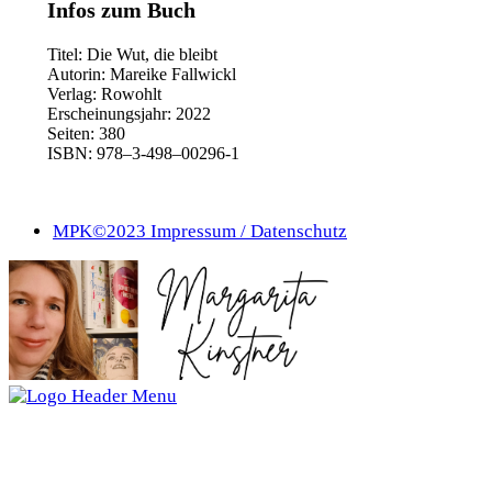
Infos zum Buch
Titel: Die Wut, die bleibt
Autorin: Marei­ke Fall­wickl
Ver­lag: Rowohlt
Erschei­nungs­jahr: 2022
Sei­ten: 380
ISBN: 978–3‑498–00296‑1
Veröffentlicht
Kategorisiert
MPK©2023 Impres­sum / Daten­schutz
am
als
28.
7shoG
,
Februar
Literatur
2023
aus
anderen
Galaxien