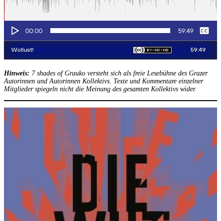
Hin­weis:
7 shades of Grau­ko ver­steht sich als freie Lese­büh­ne des Gra­zer
Autorin­nen und Autorin­nen Kol­lek­tivs. Tex­te und Kom­men­ta­re ein­zel­ner
Mit­glie­der spie­geln nicht die Mei­nung des gesam­ten Kol­lek­tivs wider.