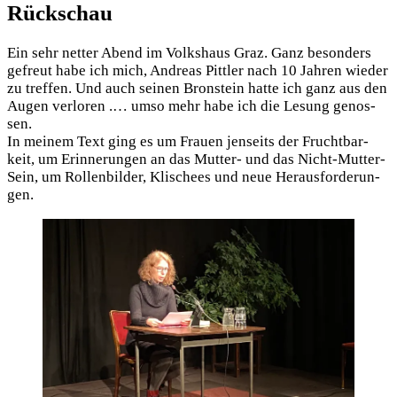
Rück­schau
Ein sehr net­ter Abend im Volks­haus Graz. Ganz beson­ders
gefreut habe ich mich, Andre­as Pitt­ler nach 10 Jah­ren wie­der
zu tref­fen. Und auch sei­nen Bron­stein hat­te ich ganz aus den
Augen ver­lo­ren .… umso mehr habe ich die Lesung genos­
sen.
In mei­nem Text ging es um Frau­en jen­seits der Frucht­bar­
keit, um Erin­ne­run­gen an das Mut­ter- und das Nicht-Mut­ter-
Sein, um Rol­len­bil­der, Kli­schees und neue Her­aus­for­de­run­
gen.