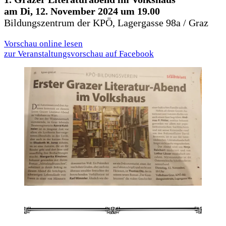
am Di, 12. Novem­ber 2024 um 19.00
Bil­dungs­zen­trum der KPÖ, Lager­gas­se 98a / Graz
Vor­schau online lesen
zur Ver­an­stal­tungs­vor­schau auf Face­book